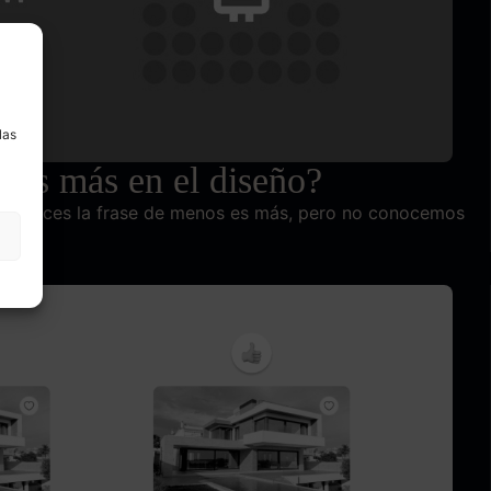
a
las
 es más en el diseño?
de veces la frase de menos es más, pero no conocemos