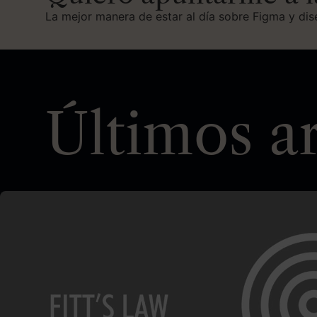
La mejor manera de estar al día sobre Figma y di
Últimos ar