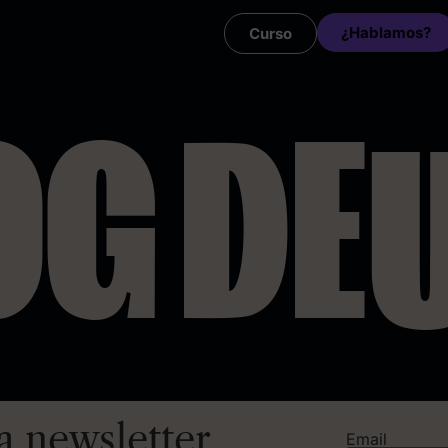
¿Hablamos?
Curso
OG DE
U
a newsletter
Email