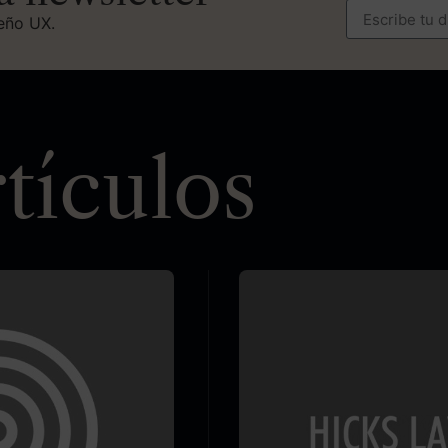
seño UX.
tículos